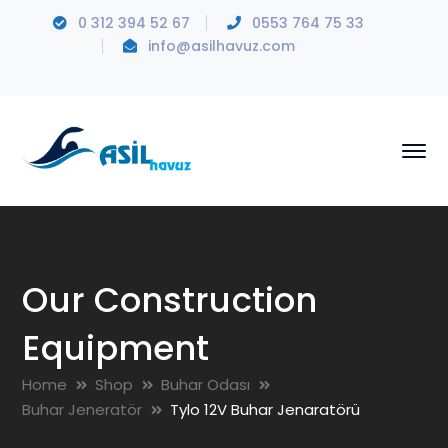
0 312 394 52 67
0553 764 75 33
info@asilhavuz.com
Our Construction
Equipment
Home
Shop
Buhar Odası
Buhar Jeneratör
Tylo 12V Buhar Jenaratörü