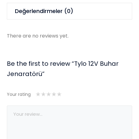
Değerlendirmeler (0)
There are no reviews yet.
Be the first to review “Tylo 12V Buhar
Jenaratörü”
Your rating
1/5
2/5
3/5
4/5
5/5 yıldız
yıldız
yıldız
yıldız
yıldız