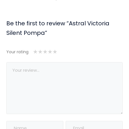
Be the first to review “Astral Victoria
Silent Pompa”
Your rating
1/5
2/5
3/5
4/5
5/5 yıldız
yıldız
yıldız
yıldız
yıldız