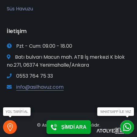
Süs Havuzu
İletişim
Pzt - Cum: 09.00 - 18.00
Batı bulvarı Macun mah. ATB İş merkezi K blok
no.271, 06374 Yenimahalle/Ankara
0553 764 75 33
info@asilhavuz.com
© Asil Havuz. Her Hakkı Saklıdır.
ŞİMDİ ARA