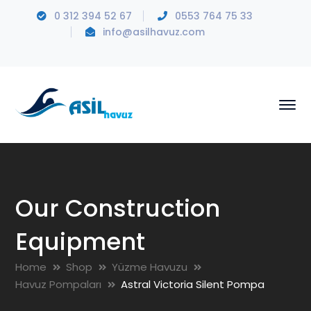
0 312 394 52 67
0553 764 75 33
info@asilhavuz.com
Our Construction
Equipment
Home
Shop
Yüzme Havuzu
Havuz Pompaları
Astral Victoria Silent Pompa