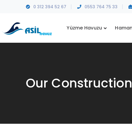
0 312 394 52 67
0553 764 75 33
Yüzme Havuzu
Hama
Our Constructio