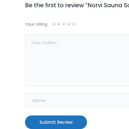
Be the first to review “Norvi Sauna 
Your rating
1/5
2/5
3/5
4/5
5/5 yıldız
yıldız
yıldız
yıldız
yıldız