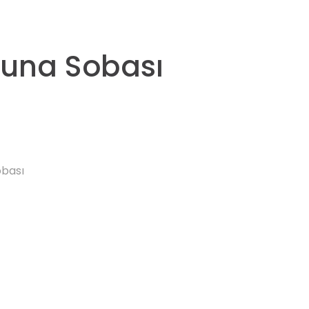
auna Sobası
obası