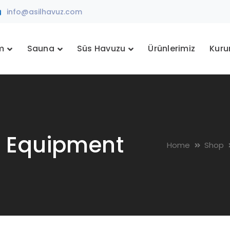
info@asilhavuz.com
m
Sauna
Süs Havuzu
Ürünlerimiz
Kuru
n Equipment
Home
Shop