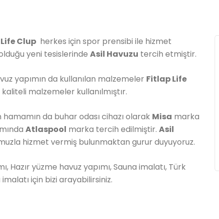
 Life Clup
herkes için spor prensibi ile hizmet
lduğu yeni tesislerinde
Asil Havuzu
tercih etmiştir.
avuz yapımın da kullanılan malzemeler
Fitlap Life
 kaliteli malzemeler kullanılmıştır.
fin hamamın da buhar odası cihazı olarak
Misa
marka
pımında
Atlaspool
marka tercih edilmiştir.
Asil
muzla hizmet vermiş bulunmaktan gurur duyuyoruz.
, Hazır yüzme havuz yapımı, Sauna imalatı, Türk
alatı için bizi arayabilirsiniz.