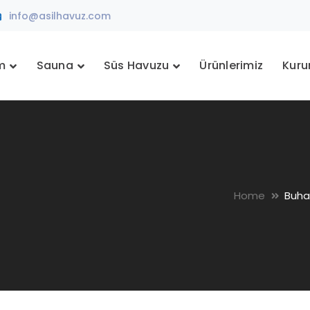
info@asilhavuz.com
m
Sauna
Süs Havuzu
Ürünlerimiz
Kuru
Home
Buha