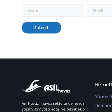
Hizmetl
Yüzme H
Asil Havuz; havuz sektöründe havuz
Hamam
yapımı, kimyasal satışı ve teknik ekip