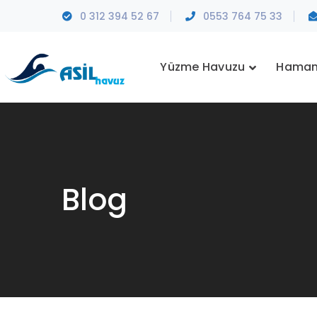
0 312 394 52 67
0553 764 75 33
Yüzme Havuzu
Hama
Blog