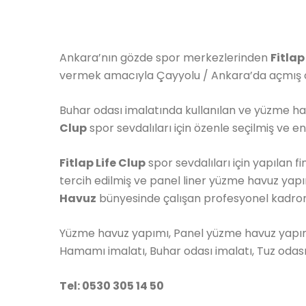
Ankara’nın gözde spor merkezlerinden
Fitlap
vermek amacıyla
Çayyolu / Ankara’da açmış o
Buhar odası imalatında kullanılan ve yüzme h
Clup
spor sevdalıları için özenle seçilmiş ve en
Fitlap Life Clup
spor sevdalıları için yapılan 
tercih edilmiş ve panel liner yüzme havuz ya
Havuz
bünyesinde çalışan profesyonel kadro
Yüzme havuz yapımı, Panel yüzme havuz yapımı
Hamamı imalatı, Buhar odası imalatı, Tuz odası im
Tel: 0530 305 14 50