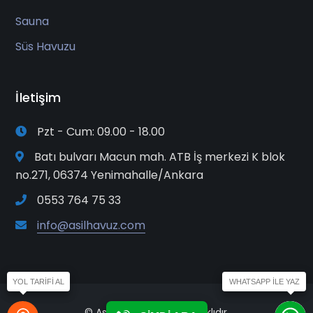
Sauna
Süs Havuzu
İletişim
Pzt - Cum: 09.00 - 18.00
Batı bulvarı Macun mah. ATB İş merkezi K blok
no.271, 06374 Yenimahalle/Ankara
0553 764 75 33
info@asilhavuz.com
© Asil Havuz. Her Hakkı Saklıdır.